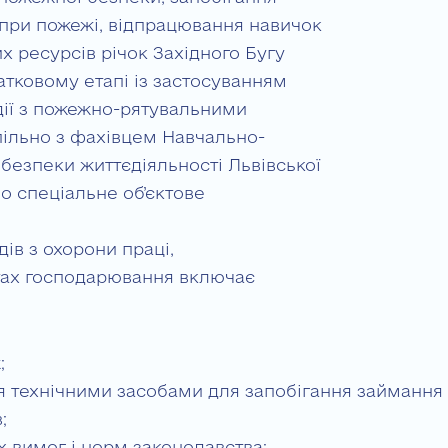
при пожежі, відпрацювання навичок
х ресурсів річок Західного Бугу
чатковому етапі із застосуванням
дії з пожежно-рятувальними
пільно з фахівцем Навчально-
 безпеки життєдіяльності Львівської
о спеціальне об’єктове
ів з охорони праці,
єктах господарювання включає
;
я технічними засобами для запобігання займання 
;
 вимог і норм законодавства;