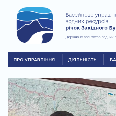
Skip
to
Басейнове управлі
content
водних ресурсів
річок Західного Бу
Державне агентство водних р
ПРО УПРАВЛІННЯ
ДІЯЛЬНІСТЬ
БА