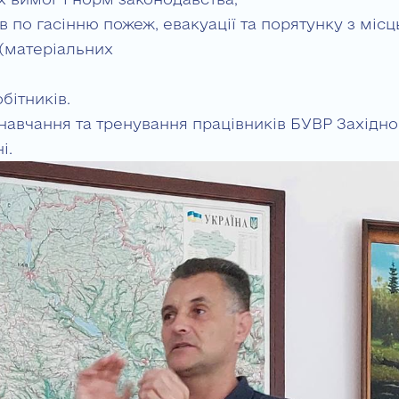
 по гасінню пожеж, евакуації та порятунку з місц
(матеріальних
бітників.
навчання та тренування працівників БУВР Західно
і.