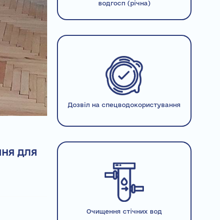
водгосп (річна)
Дозвіл на спецводокористування
ння для
Очищення стічних вод