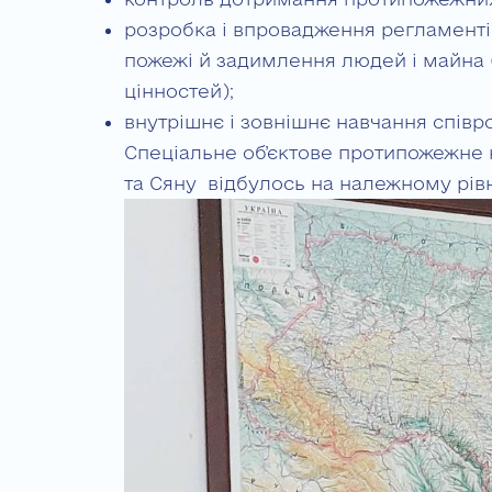
розробка і впровадження регламентів
пожежі й задимлення людей і майна 
цінностей);
внутрішнє і зовнішнє навчання співро
Спеціальне об’єктове протипожежне 
та Сяну відбулось на належному рівн