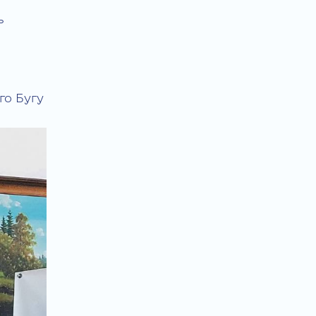
ь
го Бугу