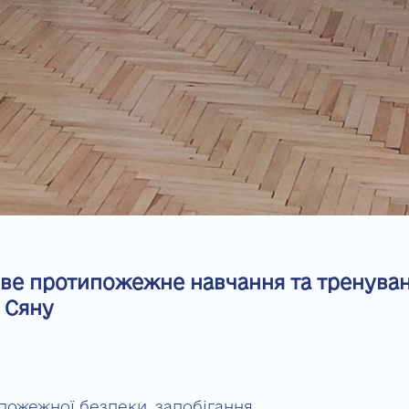
ове протипожежне навчання та тренува
а Сяну
пожежної безпеки, запобігання