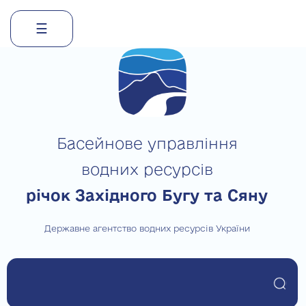
☰
Skip
to
content
Басейнове управління
водних ресурсів
річок Західного Бугу та Сяну
Державне агентство водних ресурсів України