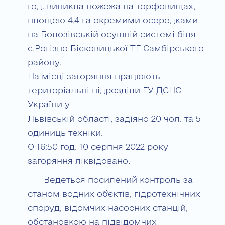
год. виникла пожежа на торфовищах,
площею 4,4 га окремими осередками
на Болозівській осушній системі біля
с.Рогізно Бісковицької ТГ Самбірського
району.
На місці загоряння працюють
територіальні підрозділи ГУ ДСНС
України у
Львівській області, задіяно 20 чол. та 5
одиниць техніки.
О 16:50 год. 10 серпня 2022 року
загоряння ліквідовано.
Ведеться посилений контроль за
станом водних об’єктів, гідротехнічних
споруд, відомчих насосних станцій,
обстановкою на підвідомчих