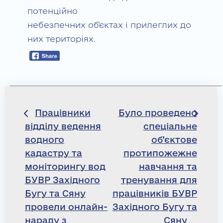
потенційно
небезпечних об’єктах і прилеглих до
них територіях.
Навігація
Працівники
Було проведено
відділу ведення
спеціальне
записів
водного
об’єктове
кадастру та
протипожежне
моніторингу вод
навчання та
БУВР Західного
тренування для
Бугу та Сяну
працівників БУВР
провели онлайн-
Західного Бугу та
нараду з
Сяну