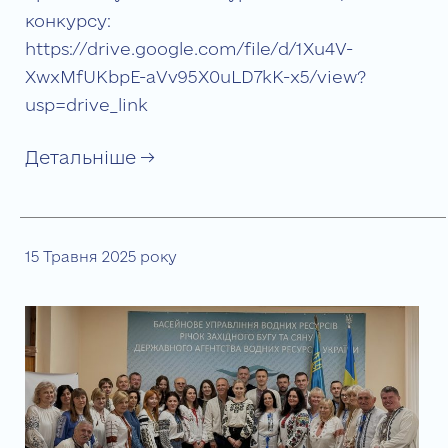
конкурсу:
https://drive.google.com/file/d/1Xu4V-
XwxMfUKbpE-aVv95X0uLD7kK-x5/view?
usp=drive_link
Детальніше →
15 Травня 2025 року