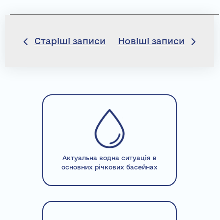
Навігація
Старіші записи
Новіші записи
записів
Актуальна водна ситуація в
основних річкових басейнах