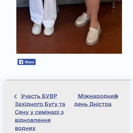
Навігація
Участь БУВР
Міжнародний
Західного Бугу та
день Дністра
записів
Сяну у семінарі з
відновлення
водних