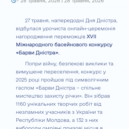
-
28 Травня, 2026 | 28 Травня, 2026
27 травня, напередодні Дня Дністра,
відбулася урочиста онлайн-церемонія
нагородження переможців
XVII
Міжнародного басейнового конкурсу
«Барви Дністра».
Попри війну, безпекові виклики та
вимушене переселення, конкурс у
2025 році пройшов під символічним
гаслом «Барви Дністра – спільне
мистецтво захисту річки». Він зібрав
1160 унікальних творчих робіт від
незламних учасників з України та
Республіки Молдова, а 132 з них
вибороли омріяні призові місця в