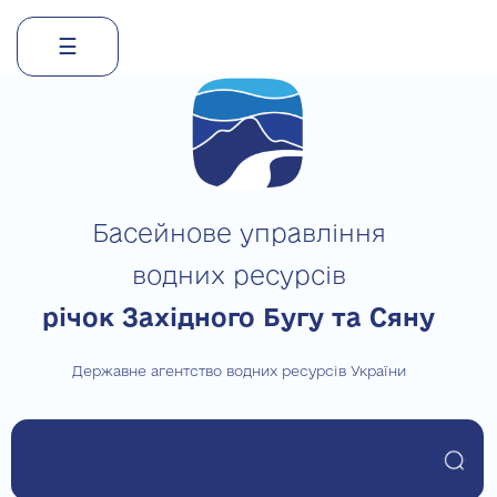
☰
Skip
to
content
Басейнове управління
водних ресурсів
річок Західного Бугу та Сяну
Державне агентство водних ресурсів України