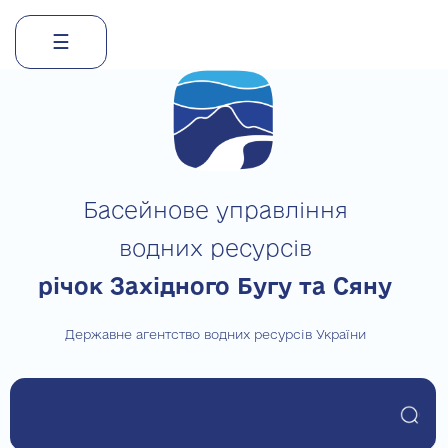
☰
Skip
to
content
Басейнове управління
водних ресурсів
річок Західного Бугу та Сяну
Державне агентство водних ресурсів України