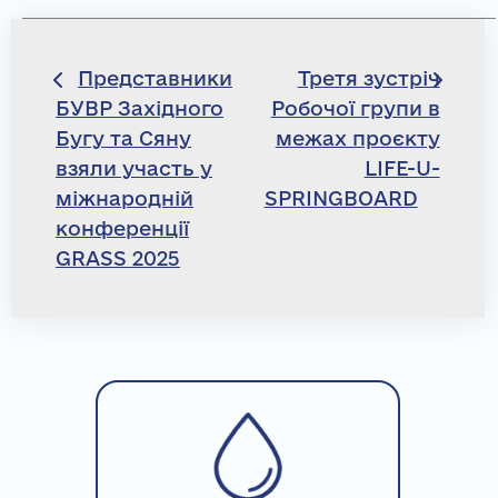
Навігація
Представники
Третя зустріч
БУВР Західного
Робочої групи в
записів
Бугу та Сяну
межах проєкту
взяли участь у
LIFE-U-
міжнародній
SPRINGBOARD
конференції
GRASS 2025