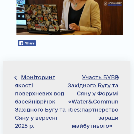
Навігація
Моніторинг
Участь БУВР
якості
Західного Бугу та
записів
поверхневих вод
Сяну у Форумі
басейніврічок
«Water&Commun
Західного Бугу та
ities:партнерство
Сяну у вересні
заради
2025 р.
майбутнього»