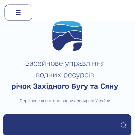
☰
Skip
to
content
Басейнове управління
водних ресурсів
річок Західного Бугу та Сяну
Державне агентство водних ресурсів України