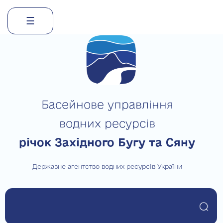
☰
Skip
to
content
Басейнове управління
водних ресурсів
річок Західного Бугу та Сяну
Державне агентство водних ресурсів України