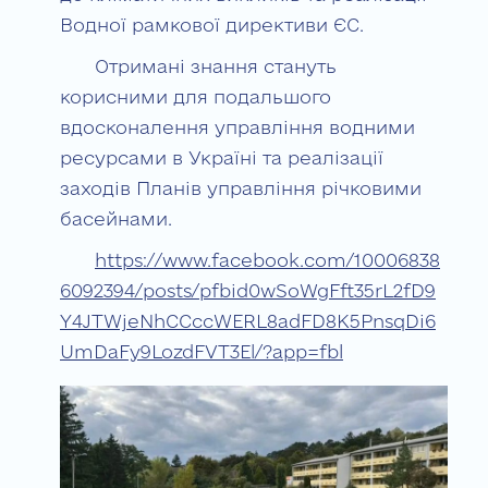
Водної рамкової директиви ЄС.
Отримані знання стануть
корисними для подальшого
вдосконалення управління водними
ресурсами в Україні та реалізації
заходів Планів управління річковими
басейнами.
https://www.facebook.com/10006838
6092394/posts/pfbid0wSoWgFft35rL2fD9
Y4JTWjeNhCCccWERL8adFD8K5PnsqDi6
UmDaFy9LozdFVT3El/?app=fbl