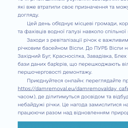
які вже втратили своє призначення та мож
догляду.
Цей день об’єднує місцеві громади, кор
та фахівців водної галузі навколо спільно
Заходи з ревіталізації річок є важливи
річковим басейном Вісли. До ПУРБ Вісли на
Західний Буг, Красносілка, Завадівка, Блех 
бази даних бар’єрів, що перешкоджають віль
першочерговості демонтажу.
Приєднуйтеся онлайн: переглядайте п
https://damremoval.eu/damremovalday_caf
часом), де ділитимуться досвідом та відб
небайдужі річки. Це нагода замислитися 
працюючи разом над відновленням природ