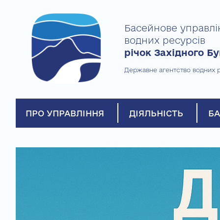
Skip
to
Басейнове управлі
content
водних ресурсів
річок Західного Бу
Державне агентство водних р
ПРО УПРАВЛІННЯ
ДІЯЛЬНІСТЬ
БА