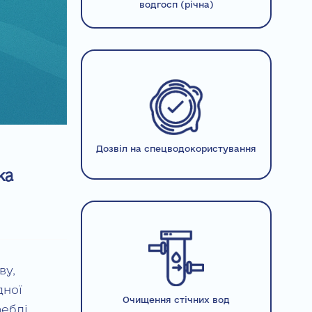
водгосп (річна)
Дозвіл на спецводокористування
ка
ву,
дної
Очищення стічних вод
еблі,