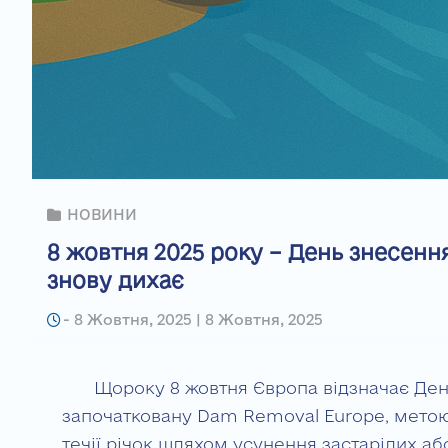
НОВИНИ
8 жовтня 2025 року – День знесенн
знову дихає
-
8 Жовтня, 2025 | 8 Жовтня, 2025
Щороку 8 жовтня Європа відзначає Ден
започатковану Dam Removal Europe, метою
течії річок шляхом усунення застарілих аб