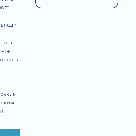
ного
 влади
ління
ічок
творення
йським
 яким
и,