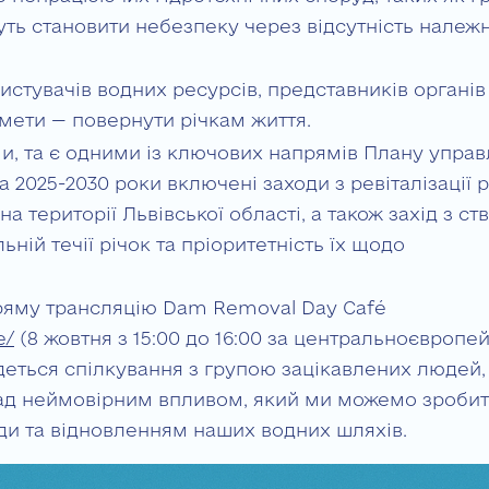
уть становити небезпеку через відсутність належ
истувачів водних ресурсів, представників органів
ї мети — повернути річкам життя.
ми, та є одними із ключових напрямів Плану управ
 2025-2030 роки включені заходи з ревіталізації р
на території Львівської області, а також захід з с
ній течії річок та пріоритетність їх щодо
ряму трансляцію Dam Removal Day Café
e/
(8 жовтня з 15:00 до 16:00 за центральноєвропе
удеться спілкування з групою зацікавлених людей,
над неймовірним впливом, який ми можемо зробит
и та відновленням наших водних шляхів.