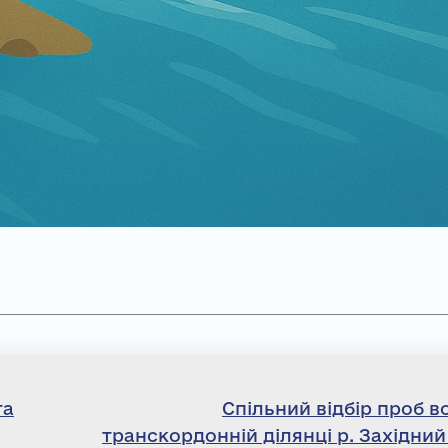
та
Спільний відбір проб в
транскордонній ділянці р. Західний