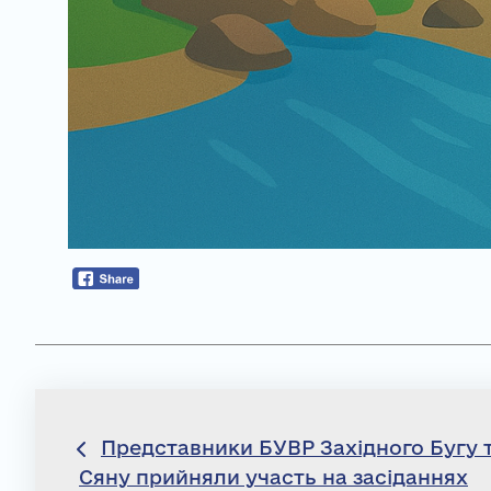
Навігація
Представники БУВР Західного Бугу 
Сяну прийняли участь на засіданнях