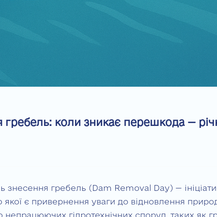
я гребель: коли зникає перешкода — річ
ь знесення гребель (Dam Removal Day) — ініціати
 якої є привернення уваги до відновлення приро
о непрацюючих гідротехнічних споруд, таких як гр