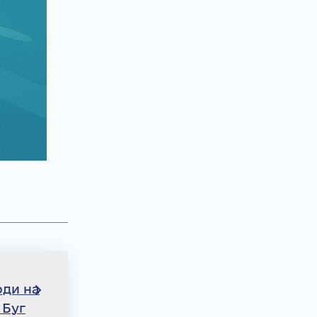
оди на
 Буг