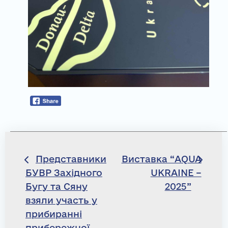
Навігація
Представники
Виставка “AQUA
БУВР Західного
UKRAINE –
записів
Бугу та Сяну
2025”
взяли участь у
прибиранні
прибережної