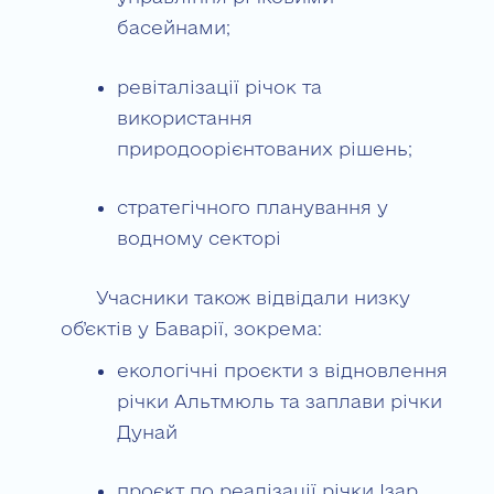
басейнами;
ревіталізації річок та
використання
природоорієнтованих рішень;
стратегічного планування у
водному секторі
Учасники також відвідали низку
об’єктів у Баварії, зокрема:
екологічні проєкти з відновлення
річки Альтмюль та заплави річки
Дунай
проєкт по реалізації річки Ізар