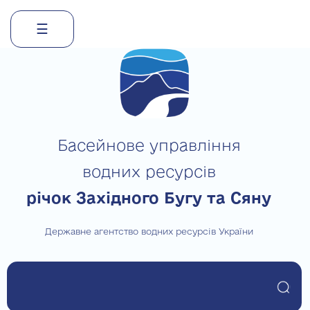
☰
Skip
to
content
Басейнове управління
водних ресурсів
річок Західного Бугу та Сяну
Державне агентство водних ресурсів України