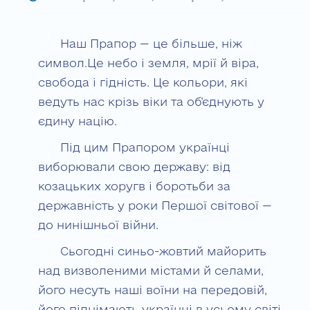
Наш Прапор — це більше, ніж
символ.Це небо і земля, мрії й віра,
свобода і гідність. Це кольори, які
ведуть нас крізь віки та об’єднують у
єдину націю.
Під цим Прапором українці
виборювали свою державу: від
козацьких хоругв і боротьби за
державність у роки Першої світової —
до нинішньої війни.
Сьогодні синьо-жовтий майорить
над визволеними містами й селами,
його несуть наші воїни на передовій,
його піднімають українці в усьому світі