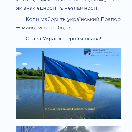
як знак єдності та незламності.
Коли майорить український Прапор
— майорить свобода.
Слава Україні! Героям слава!