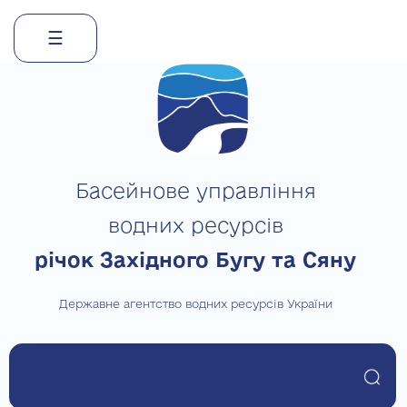
☰
Skip
to
content
Басейнове управління
водних ресурсів
річок Західного Бугу та Сяну
Державне агентство водних ресурсів України