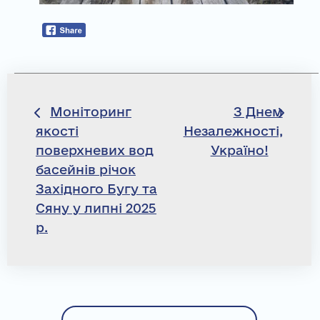
Навігація
Моніторинг
З Днем
якості
Незалежності,
записів
поверхневих вод
Україно!
басейнів річок
Західного Бугу та
Сяну у липні 2025
р.