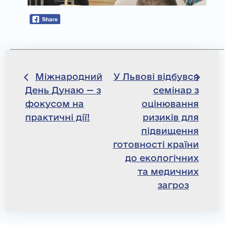
Навігація
Міжнародний
У Львові відбувся
День Дунаю — з
семінар з
записів
фокусом на
оцінювання
практичні дії!
ризиків для
підвищення
готовності країни
до екологічних
та медичних
загроз