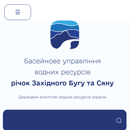
☰
Skip
to
content
Басейнове управління
водних ресурсів
річок Західного Бугу та Сяну
Державне агентство водних ресурсів України