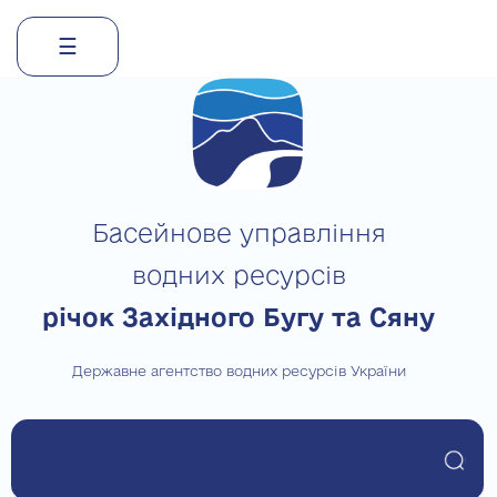
☰
Skip
to
content
Басейнове управління
водних ресурсів
річок Західного Бугу та Сяну
Державне агентство водних ресурсів України