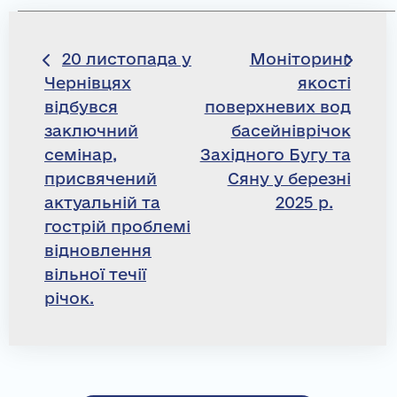
Навігація
20 листопада у
Моніторинг
Чернівцях
якості
записів
відбувся
поверхневих вод
заключний
басейніврічок
семінар,
Західного Бугу та
присвячений
Сяну у березні
актуальній та
2025 р.
гострій проблемі
відновлення
вільної течії
річок.