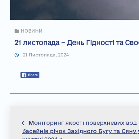
НОВИНИ
21 листопада – День Гідності та Св
-
21 Листопада, 2024
Навігація
Моніторинг якості поверхневих вод
басейнів річок Західного Бугу та Сяну 
записів