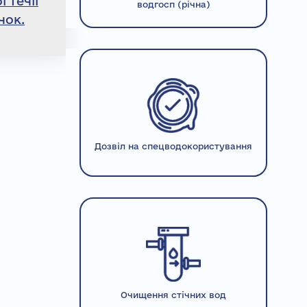
 течії
водгосп (річна)
чок.
Дозвіл на спецводокористування
Очищення стічних вод