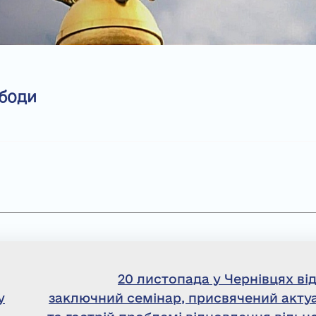
ободи
20 листопада у Чернівцях ві
у
заключний семінар, присвячений акту