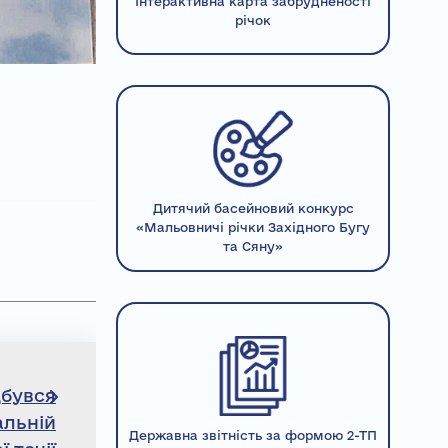
Інтерактивна карта забрудненості
річок
Дитячий басейновий конкурс
«Мальовничі річки Західного Бугу
та Сяну»
дбувся
альній
Державна звітність за формою 2-ТП