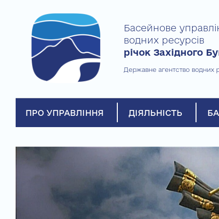
Skip
to
Басейнове управлі
content
водних ресурсів
річок Західного Бу
Державне агентство водних р
ПРО УПРАВЛІННЯ
ДІЯЛЬНІСТЬ
БА