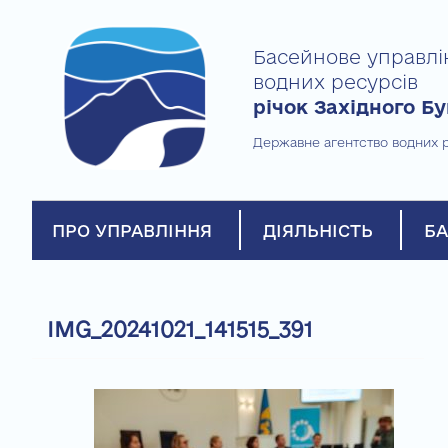
Skip
to
Басейнове управлі
content
водних ресурсів
річок Західного Бу
Державне агентство водних р
ПРО УПРАВЛІННЯ
ДІЯЛЬНІСТЬ
БА
IMG_20241021_141515_391