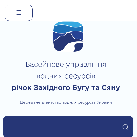
☰
Skip
to
content
Басейнове управління
водних ресурсів
річок Західного Бугу та Сяну
Державне агентство водних ресурсів України