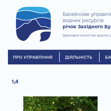
Skip
to
Басейнове управлі
content
водних ресурсів
річок Західного Бу
Державне агентство водних р
ПРО УПРАВЛІННЯ
ДІЯЛЬНІСТЬ
БА
1,4