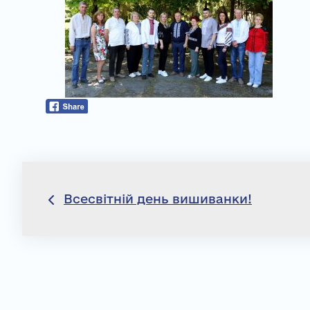
Навігація
Всесвітній день вишиванки!
записів