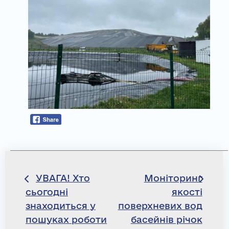
Навігація
УВАГА! Хто
Моніторинг
сьогодні
якості
записів
знаходиться у
поверхневих вод
пошуках роботи
басейнів річок