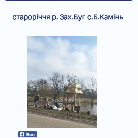
староріччя р. Зах.Буг с.Б.Камінь