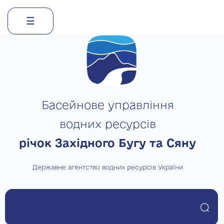
☰
Skip
to
content
Басейнове управління
водних ресурсів
річок Західного Бугу та Сяну
Державне агентство водних ресурсів України