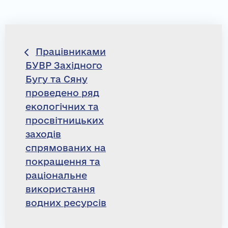
Навігація
Працівниками
БУВР Західного
записів
Бугу та Сяну
проведено ряд
екологічних та
просвітницьких
заходів
спрямованих на
покращення та
раціональне
використання
водних ресурсів