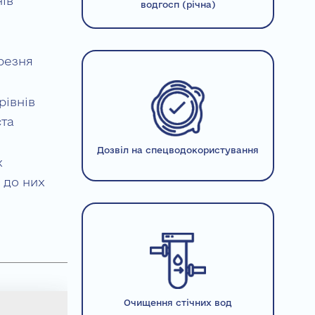
нів
водгосп (річна)
ерезня
рівнів
ста
Дозвіл на спецводокористування
х
 до них
Очищення стічних вод