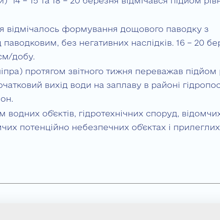
 14 – 15 та 18 – 20 березня відмічався підйом рів
зня відмічалось формування дощового паводку з
д паводковим, без негативних наслідків. 16 – 20 б
см/добу.
іпра) протягом звітного тижня переважав підйом 
очатковий вихід води на заплаву в районі гідропо
он.
 водних об’єктів, гідротехнічних споруд, відомчи
мчих потенційно небезпечних об’єктах і прилеглих