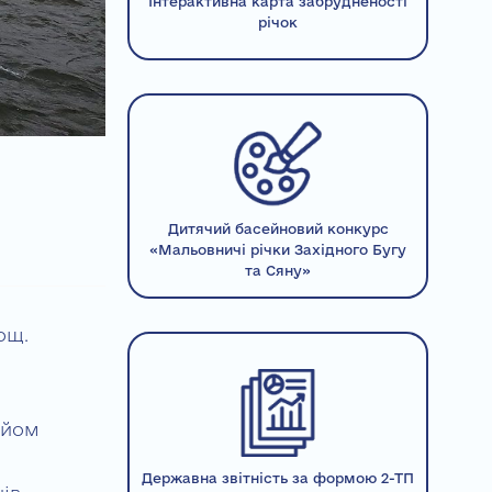
Інтерактивна карта забрудненості
річок
Дитячий басейновий конкурс
«Мальовничі річки Західного Бугу
та Сяну»
ощ.
дйом
Державна звітність за формою 2-ТП