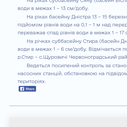
На ріках суббасейну Сяну (басейн Вісли)
води в межах 1 – 13 см/добу.
На ріках басейну Дністра 13 – 15 бере
підйомом рівнів води на 0,1 – 1 м над пере
переважав спад рівнів води в межах 1 – 17 
На річках суббасейну Стира (басейн Дн
води в межах 1 – 6 см/добу. Відмічається п
р.Стир – с.Щуровичі Червоноградський рай
Ведеться посилений контроль за станом
насосних станцій, обстановкою на підвідо
територіях.