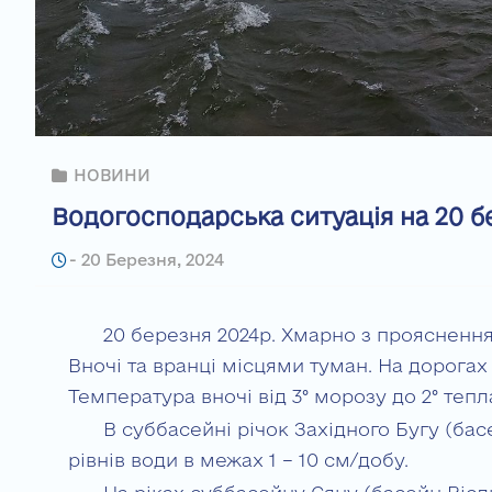
НОВИНИ
Водогосподарська ситуація на 20 б
-
20 Березня, 2024
20 березня 2024р. Хмарно з прояснення
Вночі та вранці місцями туман. На дорогах 
Температура вночі від 3° морозу до 2° тепла
В суббасейні річок Західного Бугу (ба
рівнів води в межах 1 – 10 см/добу.