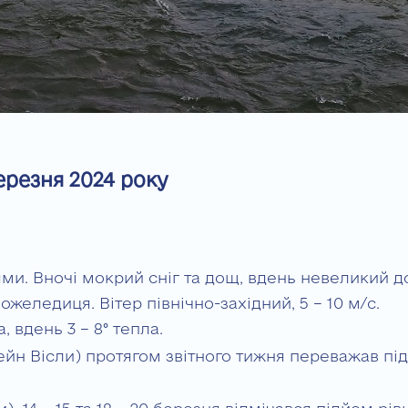
ерезня 2024 року
ми. Вночі мокрий сніг та дощ, вдень невеликий д
ожеледиця. Вітер північно-західний, 5 – 10 м/с.
, вдень 3 – 8° тепла.
сейн Вісли) протягом звітного тижня переважав пі