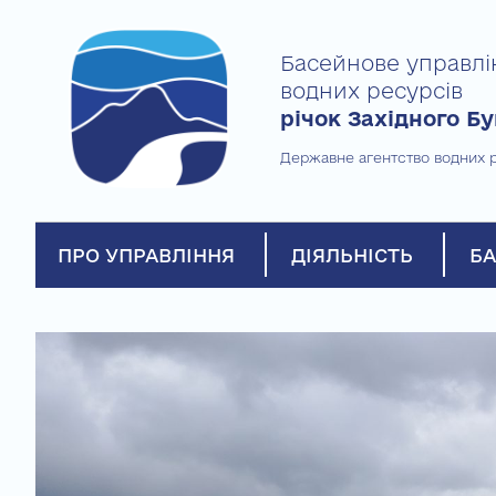
Skip
to
Басейнове управлі
content
водних ресурсів
річок Західного Бу
Державне агентство водних р
ПРО УПРАВЛІННЯ
ДІЯЛЬНІСТЬ
БА