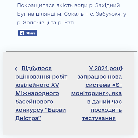
Покращилася якість води р. Західний
Буг на ділянці м. Сокаль – с. Забужжя, у
р. Золочівці та р. Раті.
Навігація
Відбулося
У 2024 році
оцінювання робіт
запрацює нова
записів
ювілейного XV
система «Є-
Міжнародного
моніторинг», яка
басейнового
в даний час
конкурсу “Барви
проходить
Дністра”
тестування