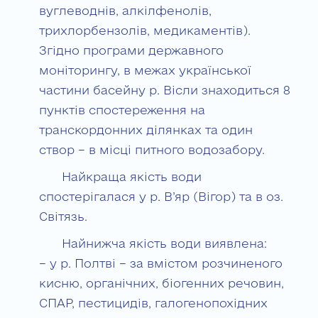
вуглеводнів, алкілфенолів,
трихлорбензолів, медикаментів).
Згідно програми державного
моніторингу, в межах української
частини басейну р. Вісли знаходиться 8
пунктів спостереження на
транскордонних ділянках та один
створ – в місці питного водозабору.
Найкраща якість води
спостерігалася у р. В’яр (Вігор) та в оз.
Світязь.
Найнижча якість води виявлена:
– у р. Полтві – за вмістом розчиненого
кисню, органічних, біогенних речовин,
СПАР, пестицидів, галогенопохідних