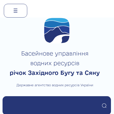
☰
Skip
to
content
Басейнове управління
водних ресурсів
річок Західного Бугу та Сяну
Державне агентство водних ресурсів України