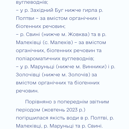
вуглеводнів;
– у р. Західний Буг нижче гирла р.
Полтви – за вмістом органічних і
біогенних речовин;
– р. Свині (нижче м. Жовква) та в р.
Малехівці (с. Малехів) – за вмістом
органічних, біогенних речовин та
поліароматичних вуглеводнів;
– у р. Маруньці (нижче м. Винники) і р.
Золочівці (нижче м. Золочів) за
вмістом органічних та біогенних
речовин.
Порівняно з попереднім звітним
періодом (жовтень 2023 р.)
погіршилася якість води в р. Полтві, р.
Малехівці, р. Маруньці та р. Свині.