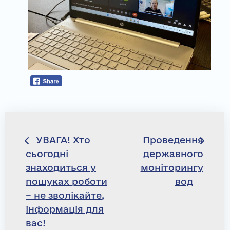
Навігація
УВАГА! Хто
Проведення
сьогодні
державного
записів
знаходиться у
моніторингу
пошуках роботи
вод
– не зволікайте,
інформація для
вас!