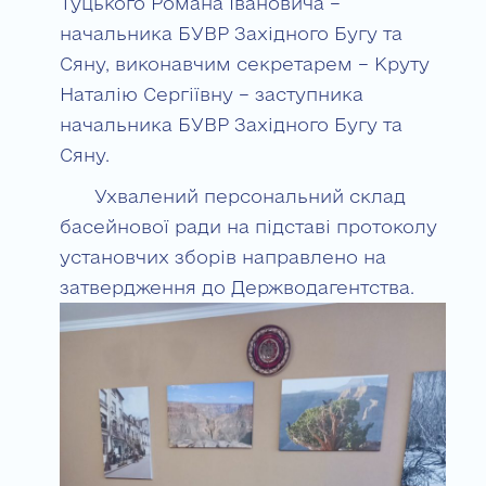
Туцького Романа Івановича –
начальника БУВР Західного Бугу та
Сяну, виконавчим секретарем – Круту
Наталію Сергіївну – заступника
начальника БУВР Західного Бугу та
Сяну.
Ухвалений персональний склад
басейнової ради на підставі протоколу
установчих зборів направлено на
затвердження до Держводагентства.