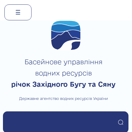
☰
Skip
to
content
Басейнове управління
водних ресурсів
річок Західного Бугу та Сяну
Державне агентство водних ресурсів України