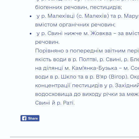
біогенних речовин, пестицидів;
у р. Малехівці (с. Малехів) та р. Мар
вмістом органічних речовин;
у р. Свині нижче м. Жовква – за вміс
речовин.
Порівняно з попереднім звітним пері
якість води в р. Полтві, р. Свині, р. Бл
на ділянці м. Кам’янка-Бузька – м. С
води в р. Шкло та в р. В’яр (Вігор). О
концентрації пестицидів у р. Західни
водосховища до виходу річки за межі У
Свині й р. Раті.