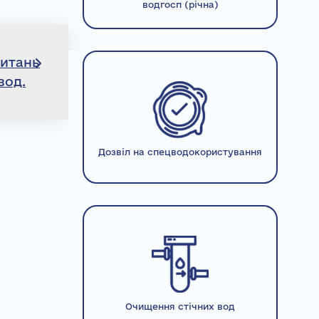
водгосп (річна)
питань
вод.
Дозвіл на спецводокористування
Очищення стічних вод