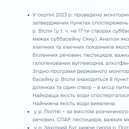
У серпні 2023 р. проведено моніторин
затверджених пунктах спостережень 
р. Вісли (у т. ч. на 17-ти створах субб
межах суббасейну Сяну). Аналізи як
хімічних та хімічних показників якості
біогенних речовин, пестицидів, важк
галогенованих вуглеводнів, алкілфен
Згідно програми державного монітори
басейну р. Вісли знаходиться 8 пунк
ділянках та один створ – в місці пит
Найкраща якість води спостерігалася у
Найнижча якість води виявлена:
у р. Полтві – за вмістом розчиненого
речовин, СПАР, пестицидів, важких ме
у р. Західний Буг нижче гирла р. Пол