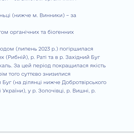
уньці (нижче м. Винники) – за
том органічних та біогенних
одом (липень 2023 р.) погіршилася
ех (Рибній), р. Раті та в р. Західний Буг
окаль. За цей період покращилася якість
крім того суттєво знизилися
й Буг (на ділянці нижче Добротвірського
країни), у р. Золочівці, р. Вишні, р.