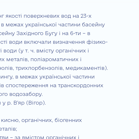
г якості поверхневих вод на 23-х
в межах української частини басейну
асейну Західного Бугу і на 6-ти – в
ості води включали визначення фізико-
 води (у т. ч. вмісту органічних і
их металів, поліароматичних і
олів, трихлорбензолів, медикаментів).
нгу, в межах української частини
тів спостереження на транскордонних
ного водозабору.
 р. В’яр (Вігор).
 кисню, органічних, біогенних
талів;
тви – за вмістом органічних і