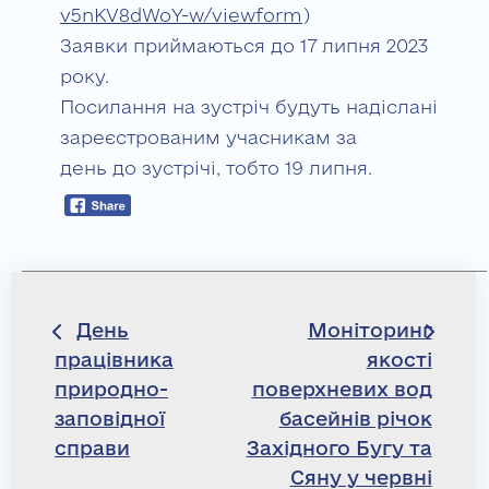
v5nKV8dWoY-w/viewform
)
Заявки приймаються до 17 липня 2023
року.
Посилання на зустріч будуть надіслані
зареєстрованим учасникам за
день до зустрічі, тобто 19 липня.
Навігація
День
Моніторинг
працівника
якості
записів
природно-
поверхневих вод
заповідної
басейнів річок
справи
Західного Бугу та
Сяну у червні