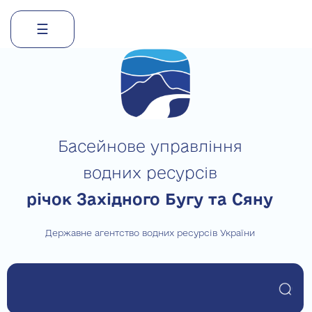
☰
Skip
to
content
Басейнове управління
водних ресурсів
річок Західного Бугу та Сяну
Державне агентство водних ресурсів України