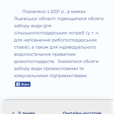
Порівняно з 2021 р., в межах
Львівської області підвищилися обсяги
забору води для
сільськогосподарських потреб (у т. ч.
для наповнення рибогосподарських
ставів), а також для індивідуального
водопостачання приватних
домогосподарств. Знизилися обсяги
забору води промисловими та
комунальними підприємствами.
Навігація
З днем
Онлайн-зустріч