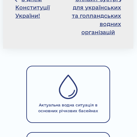
Конституції
для українських
записів
України!
та голландських
водних
організацій
Актуальна водна ситуація в
основних річкових басейнах