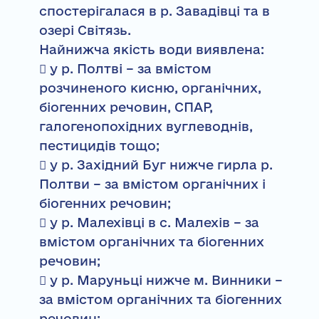
спостерігалася в р. Завадівці та в
озері Світязь.
Найнижча якість води виявлена:
 у р. Полтві – за вмістом
розчиненого кисню, органічних,
біогенних речовин, СПАР,
галогенопохідних вуглеводнів,
пестицидів тощо;
 у р. Західний Буг нижче гирла р.
Полтви – за вмістом органічних і
біогенних речовин;
 у р. Малехівці в с. Малехів – за
вмістом органічних та біогенних
речовин;
 у р. Маруньці нижче м. Винники –
за вмістом органічних та біогенних
речовин;