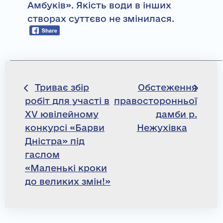
Амбуків». Якість води в інших
створах суттєво не змінилася.
Навігація
Триває збір
Обстеження
робіт для участі в
правосторонньої
записів
XV ювілейному
дамби р.
конкурсі «Барви
Нежухівка
Дністра» під
гаслом
«Маленькі кроки
до великих змін!»