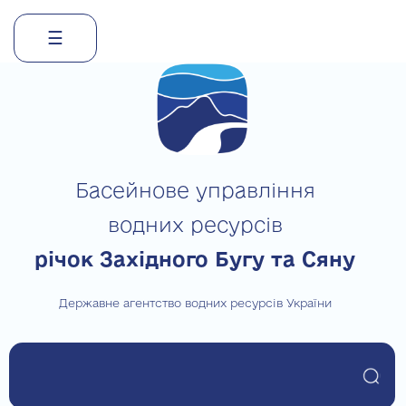
☰
Skip
to
content
Басейнове управління
водних ресурсів
річок Західного Бугу та Сяну
Державне агентство водних ресурсів України