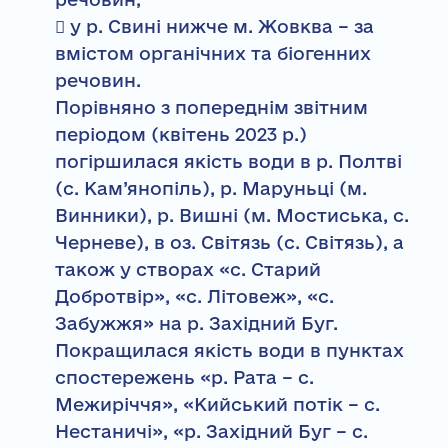
 у р. Свині нижче м. Жовква – за
вмістом органічних та біогенних
речовин.
Порівняно з попереднім звітним
періодом (квітень 2023 р.)
погіршилася якість води в р. Полтві
(с. Кам’янопіль), р. Маруньці (м.
Винники), р. Вишні (м. Мостиська, с.
Черневе), в оз. Світязь (с. Світязь), а
також у створах «с. Старий
Добротвір», «с. Літовеж», «с.
Забужжя» на р. Західний Буг.
Покращилася якість води в пунктах
спостережень «р. Рата – с.
Межиріччя», «Кийський потік – с.
Нестаничі», «р. Західний Буг – с.