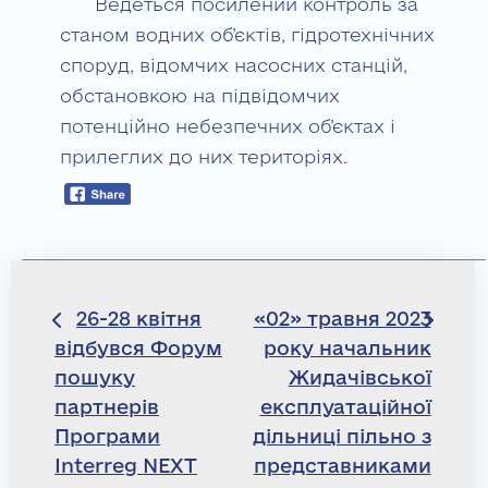
Ведеться посилений контроль за
станом водних об’єктів, гідротехнічних
споруд, відомчих насосних станцій,
обстановкою на підвідомчих
потенційно небезпечних об’єктах і
прилеглих до них територіях.
Навігація
26-28 квітня
«02» травня 2023
відбувся Форум
року начальник
записів
пошуку
Жидачівської
партнерів
експлуатаційної
Програми
дільниці пільно з
Interreg NEXT
представниками