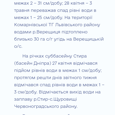
межах 2 – 31 см/добу; 28 квітня – 3
травня переважав спад рівні води в
межах 1 – 25 см/добу. На території
Комарнівської ТГ Львівського району
водами р.Верещиця підтоплено
близько 30 га с/г угідь на Верещицькій
о/с.
На річках суббасейну Стира
(басейн Дніпра) 27 квітня відмічався
підйом рівнів води в межах 1 см/добу;
протягом решти днів звітного тижня
відмічався спад рівнів води в межах 1 –
3 см/добу. Відмічається вихід води на
заплаву р.Стир-с.Щуровищі
Червоноградського району.