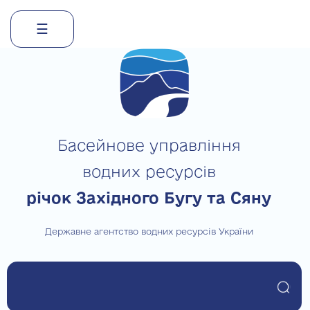
☰
Skip
to
content
Басейнове управління
водних ресурсів
річок Західного Бугу та Сяну
Державне агентство водних ресурсів України