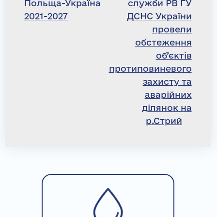
Польща-Україна
служби РВ ГУ
2021-2027
ДСНС України
провели
обстеження
об’єктів
протиповиневого
захисту та
аварійних
ділянок на
р.Стрий