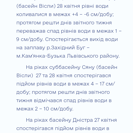
(басейн Вісли) 28 квітня рівні води
коливалися в межах +4 – -6 см/добу;
протягом решти днів звітного тижня
переважав спад рівнів води в межах 1 –
9 см/добу. Спостерігається вихід води
на заплаву р.Західний Буг –
м.Кам’янка-Бузька Львівського району.
На ріках суббасейну Сяну (басейн
Вісли) 27 та 28 квітня спостерігався
підйом рівнів води в межах 4 – 17 см/
добу; протягом решти днів звітного
тижня відмічався спад рівнів води в
межах 2 – 10 см/добу.
На ріках басейну Дністра 27 квітня
спостерігався підйом рівнів води в