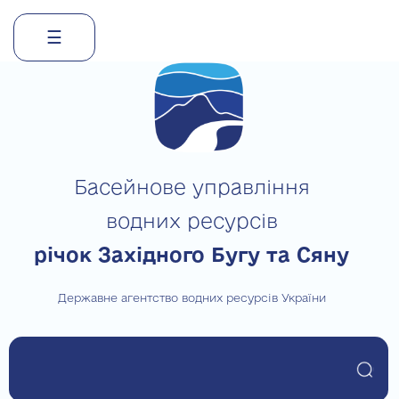
☰
Skip
to
content
Басейнове управління
водних ресурсів
річок Західного Бугу та Сяну
Державне агентство водних ресурсів України