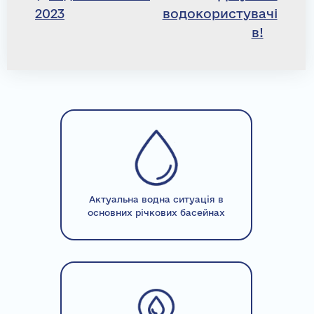
2023
водокористувачі
записів
в!
Актуальна водна ситуація в
основних річкових басейнах