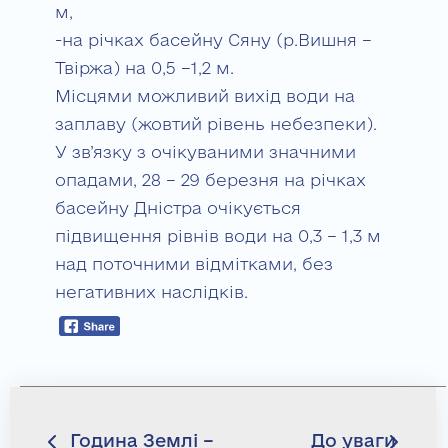
м,
-на річках басейну Сяну (р.Вишня –
Твіржа) на 0,5 –1,2 м.
Місцями можливий вихід води на
заплаву (жовтий рівень небезпеки).
У зв’язку з очікуваними значними
опадами, 28 – 29 березня на річках
басейну Днiстра очiкується
підвищення рiвнiв води на 0,3 – 1,3 м
над поточними відмітками, без
негативних наслiдкiв.
Навігація
Година Землі –
До уваги