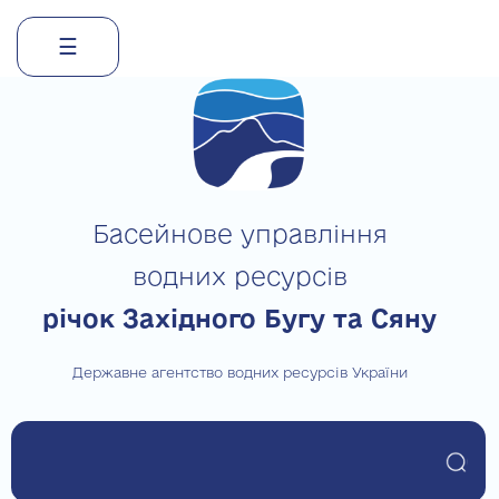
☰
Skip
to
content
Басейнове управління
водних ресурсів
річок Західного Бугу та Сяну
Державне агентство водних ресурсів України