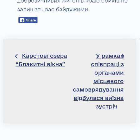
доброзичливих жителів краю бойків не
залишать вас байдужими.
Навігація
Карстові озера
У рамках
“Блакитні вікна”
співпраці з
записів
органами
місцевого
самоврядування
відбулася виїзна
зустріч