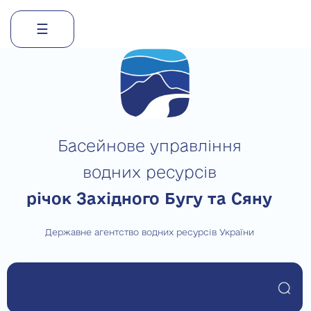
☰
Skip
to
content
Басейнове управління
водних ресурсів
річок Західного Бугу та Сяну
Державне агентство водних ресурсів України