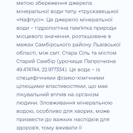
метою збереження джерела
мінеральної води типу «трускавецької
«Нафтусі». Це джерело мінеральної
води – гідрологічна пам’ятка природи
місцевого значення, розташоване в
межах Самбірського району Львівської
області, між смт. Стара Сіль та містом
Старий Самбір (урочище Папрочизна
49.474744, 22.977334). Ця вода – із
специфічними фізико-хімічними
цілющими властивостями, що має
лікувальний вплив на організм
людини. Зловживання мінеральною
водою, особливо для хворих, може
призвести до важких наслідків для
здоров’я, тому вживати її