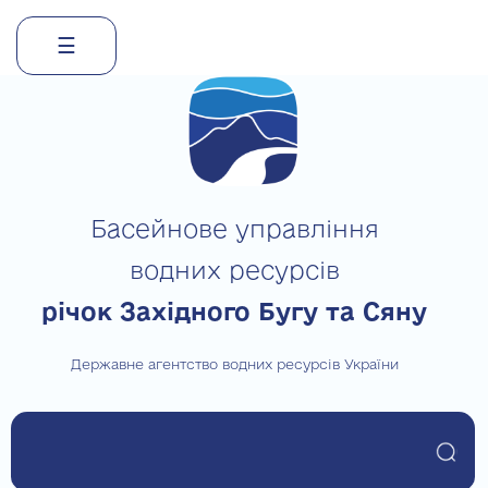
☰
Skip
to
content
Басейнове управління
водних ресурсів
річок Західного Бугу та Сяну
Державне агентство водних ресурсів України