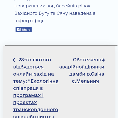
поверхневих вод басейнів річок
Західного Бугу та Сяну наведена в
інфографіці.
Навігація
28-го лютого
Обстеження
відбудеться
аварійної ділянки
записів
онлайн-захід на
дамби р.Свіча
тему: “Екологічна
с.Мельнич
співпраця в
програмах і
проєктах
транскордонного
співробітництва