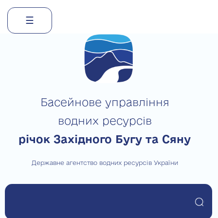
☰
Skip
to
content
Басейнове управління
водних ресурсів
річок Західного Бугу та Сяну
Державне агентство водних ресурсів України