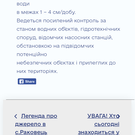
води
в межах 1 – 4 см/добу.
Ведеться посилений контроль за
станом водних об’єктів, гідротехнічних
споруд, відомчих насосних станцій,
обстановкою на підвідомчих
потенційно
небезпечних об’єктах і прилеглих до
них територіях.
Навігація
Легенда про
УВАГА! Хто
джерело в
сьогодні
записів
с.Раковець
знаходиться у