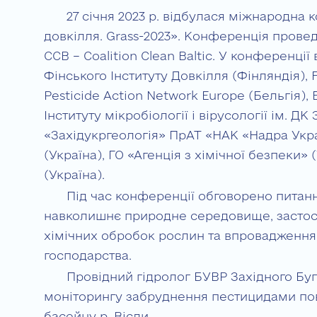
27 січня 2023 р. відбулася міжнародна
довкілля. Grass-2023». Конференція прове
CCB – Coalition Clean Baltic. У конференці
Фінського Інституту Довкілля (Фінляндія),
Pesticide Action Network Europe (Бельгія), 
Інституту мікробіології і вірусології ім. Д
«Західукргеологія» ПрАТ «НАК «Надра Укра
(Україна), ГО «Агенція з хімічної безпеки» 
(Україна).
Під час конференції обговорено питан
навколишнє природне середовище, застос
хімічних обробок рослин та впровадження 
господарства.
Провідний гідролог БУВР Західного Буг
моніторингу забруднення пестицидами пов
басейну р. Вісли.