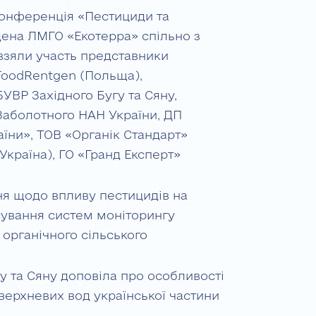
 конференція «Пестициди та
дена ЛМГО «Екотерра» спільно з
ї взяли участь представники
 FoodRentgen (Польща),
БУВР Західного Бугу та Сяну,
К Заболотного НАН України, ДП
їни», ТОВ «Органік Стандарт»
(Україна), ГО «Гранд Експерт»
ня щодо впливу пестицидів на
ування систем моніторингу
органічного сільського
у та Сяну доповіла про особливості
ерхневих вод української частини