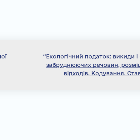
ної
“Екологічний податок: викиди і
забруднюючих речовин, розм
відходів. Кодування. Ста