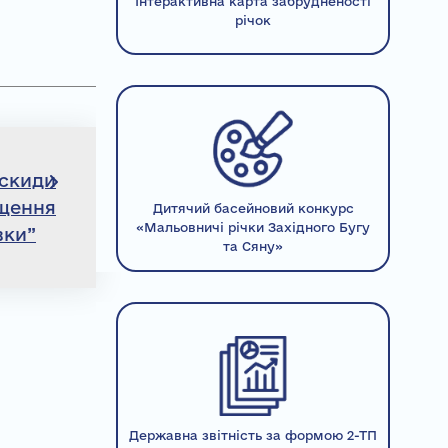
Інтерактивна карта забрудненості
річок
 скиди
іщення
Дитячий басейновий конкурс
«Мальовничі річки Західного Бугу
вки”
та Сяну»
Державна звітність за формою 2-ТП