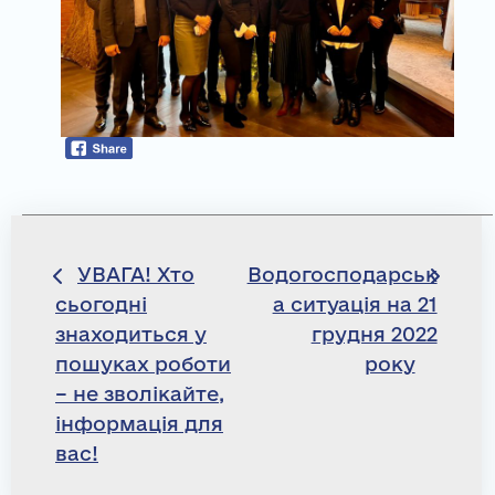
Навігація
УВАГА! Хто
Водогосподарськ
сьогодні
а ситуація на 21
записів
знаходиться у
грудня 2022
пошуках роботи
року
– не зволікайте,
інформація для
вас!