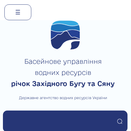
☰
Skip
to
content
Басейнове управління
водних ресурсів
річок Західного Бугу та Сяну
Державне агентство водних ресурсів України