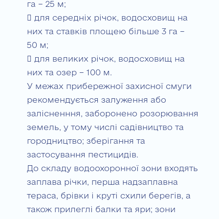
га – 25 м;
 для середніх річок, водосховищ на
них та ставків площею більше 3 га –
50 м;
 для великих річок, водосховищ на
них та озер – 100 м.
У межах прибережної захисної смуги
рекомендується залуження або
залісненння, заборонено розорювання
земель, у тому числі садівництво та
городництво; зберігання та
застосування пестицидів.
До складу водоохоронної зони входять
заплава річки, перша надзаплавна
тераса, брівки і круті схили берегів, а
також прилеглі балки та яри; зони