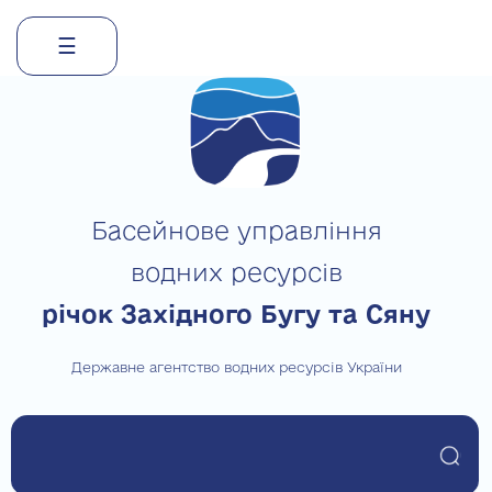
☰
Skip
to
content
Басейнове управління
водних ресурсів
річок Західного Бугу та Сяну
Державне агентство водних ресурсів України