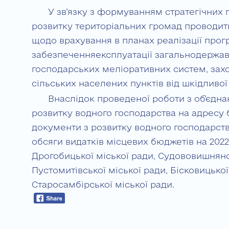
У зв’язку з формуванням стратегічних
розвитку територіальних громад проводит
щодо врахування в планах реалізації прог
забезпеченняексплуатації загальнодержав
господарських меліоративних систем, захо
сільських населених пунктів від шкідливої
Внаслідок проведеної роботи з об’єдн
розвитку водного господарства на адресу
документи з розвитку водного господарств
обсяги видатків місцевих бюджетів на 2022 
Дрогобицької міської ради, Судововишнянсь
Пустомитівської міської ради, Бісковицької
Старосамбірської міської ради.