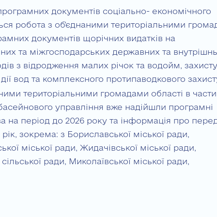
 програмних документів соціально- економічного
ься робота з об’єднаними територіальними грома
рамних документів щорічних видатків на
них та міжгосподарських державних та внутрішнь
дів з відродження малих річок та водойм, захист
 дії вод та комплексного протипаводкового захист
аними територіальними громадами області в части
 басейнового управління вже надійшли програмні
а на період до 2026 року та інформація про пере
рік, зокрема: з Бориславської міської ради,
кої міської ради, Жидачівської міської ради,
 сільської ради, Миколаївської міської ради,