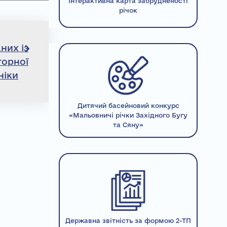
Інтерактивна карта забрудненості
річок
них із
торної
ніки
Дитячий басейновий конкурс
«Мальовничі річки Західного Бугу
та Сяну»
Державна звітність за формою 2-ТП