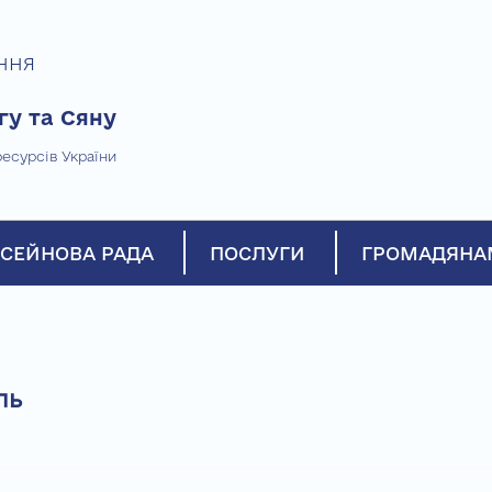
ння
гу та Сяну
есурсів України
СЕЙНОВА РАДА
ПОСЛУГИ
ГРОМАДЯНА
ль