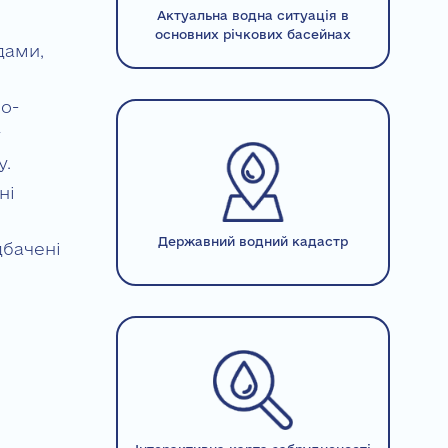
Актуальна водна ситуація в
основних річкових басейнах
дами,
о-
у
у.
ні
Державний водний кадастр
дбачені