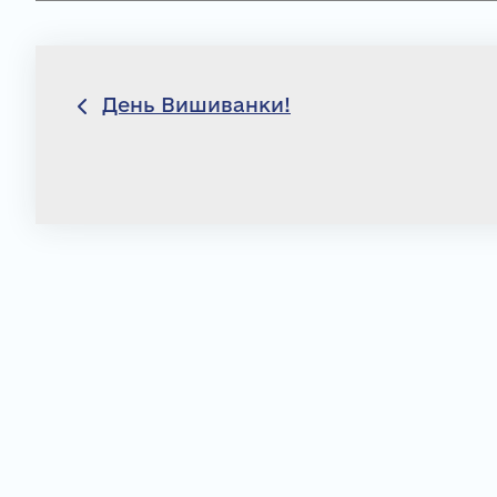
Навігація
День Вишиванки!
записів