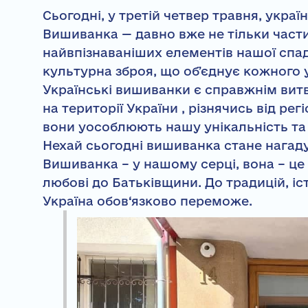
Сьогодні, у третій четвер травня, укра
Вишиванка — давно вже не тільки части
найвпізнаваніших елементів нашої спад
культурна зброя, що обʼєднує кожного 
Українські вишиванки є справжнім витво
на території України , різнячись від ре
вони уособлюють нашу унікальність та 
Нехай сьогодні вишиванка стане нагадув
Вишиванка – у нашому серці, вона – це 
любові до Батьківщини. До традицій, іст
Україна обов‘язково переможе.