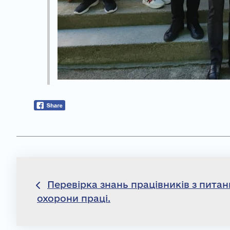
Навігація
Перевірка знань працівників з питан
охорони праці.
записів