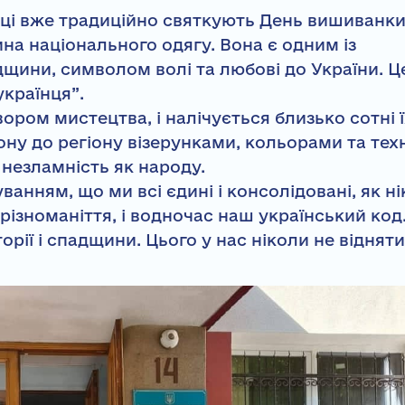
їнці вже традиційно святкують День вишиванки
на національного одягу. Вона є одним із
щини, символом волі та любові до України. Ц
українця”.
ром мистецтва, і налічується близько сотні ї
гіону до регіону візерунками, кольорами та тех
незламність як народу.
анням, що ми всі єдині і консолідовані, як ні
різноманіття, і водночас наш український код.
орії і спадщини. Цього у нас ніколи не відняти