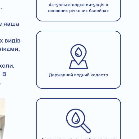
Актуальна водна ситуація в
.
основних річкових басейнах
е наша
х видів
ніками,
коли.
 В
Державний водний кадастр
.