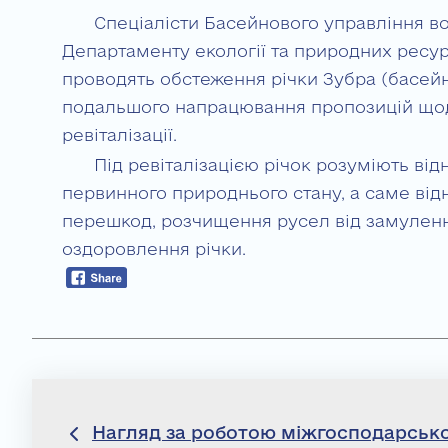
Спеціалісти Басейнового управління во
Департаменту екології та природних ресурс
проводять обстеження річки Зубра (басей
подальшого напрацювання пропозицій щодо 
ревіталізації.
Під ревіталізацією річок розуміють від
первинного природнього стану, а саме від
перешкод, розчищення русел від замуленн
оздоровлення річки.
Навігація
Нагляд за роботою міжгосподарсько