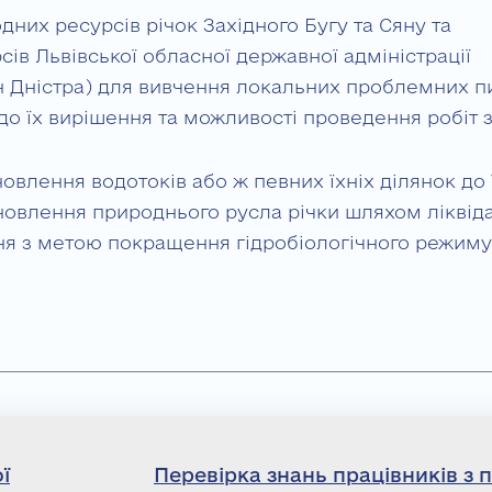
дних ресурсів річок Західного Бугу та Сяну та
ів Львівської обласної державної адміністрації
н Дністра) для вивчення локальних проблемних пи
їх вирішення та можливості проведення робіт з 
новлення водотоків або ж певних їхніх ділянок до 
новлення природнього русла річки шляхом ліквіда
я з метою покращення гідробіологічного режиму
ї
Перевірка знань працівників з 