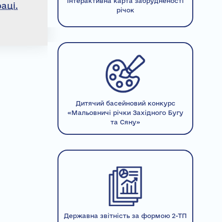
Інтерактивна карта забрудненості
аці.
річок
Дитячий басейновий конкурс
«Мальовничі річки Західного Бугу
та Сяну»
Державна звітність за формою 2-ТП