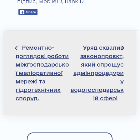
підпис, MobileID, BankID.
Навігація
Ремонтно-
Уряд схвалив
доглядові роботи
законопроєкт,
записів
міжгосподарсько
який спрощує
ї меліоративної
адмінпроцедури
мережі та
у
гідротехнічних
водогосподарськ
споруд.
ій сфері