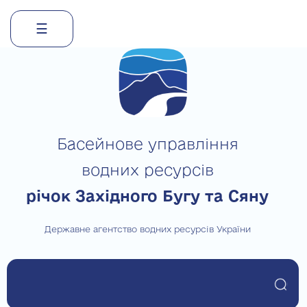
☰
Skip
to
content
Басейнове управління
водних ресурсів
річок Західного Бугу та Сяну
Державне агентство водних ресурсів України