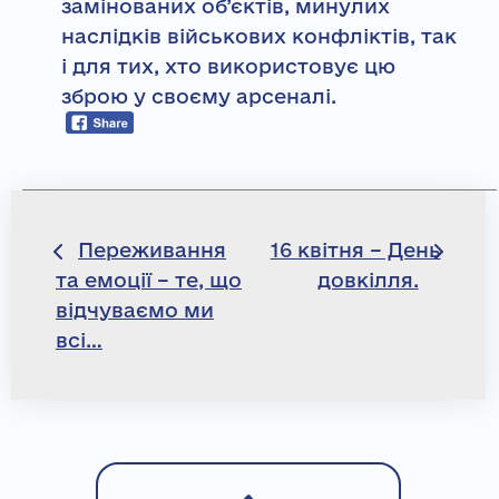
замінованих об’єктів, минулих
наслідків військових конфліктів, так
і для тих, хто використовує цю
зброю у своєму арсеналі.
Навігація
Переживання
16 квітня – День
та емоції – те, що
довкілля.
записів
відчуваємо ми
всі…