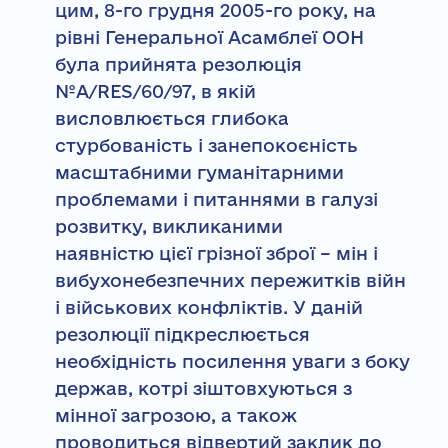
цим, 8-го грудня 2005-го року, на
рівні Генеральної Асамблеї ООН
була прийнята резолюція
№A/RES/60/97, в якій
висловлюється глибока
стурбованість і занепокоєність
масштабними гуманітарними
проблемами і питаннями в галузі
розвитку, викликаними
наявністю цієї грізної зброї – мін і
вибухонебезпечних пережитків війн
і військових конфліктів. У даній
резолюції підкреслюється
необхідність посилення уваги з боку
держав, котрі зіштовхуються з
мінної загрозою, а також
проводиться відвертий заклик до