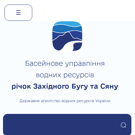
☰
Skip
to
content
Басейнове управління
водних ресурсів
річок Західного Бугу та Сяну
Державне агентство водних ресурсів України