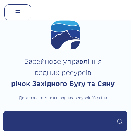
☰
Skip
to
content
Басейнове управління
водних ресурсів
річок Західного Бугу та Сяну
Державне агентство водних ресурсів України