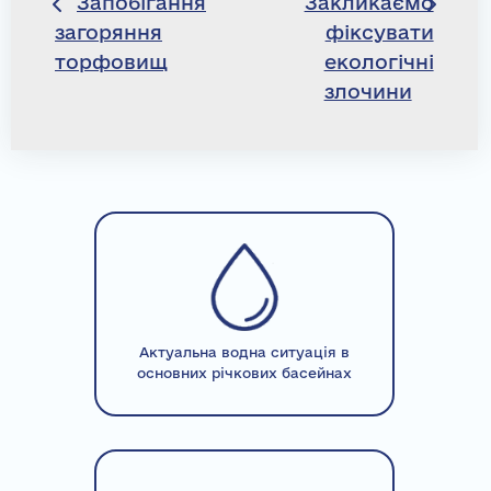
Запобігання
Закликаємо
загоряння
фіксувати
записів
торфовищ
екологічні
злочини
Актуальна водна ситуація в
основних річкових басейнах