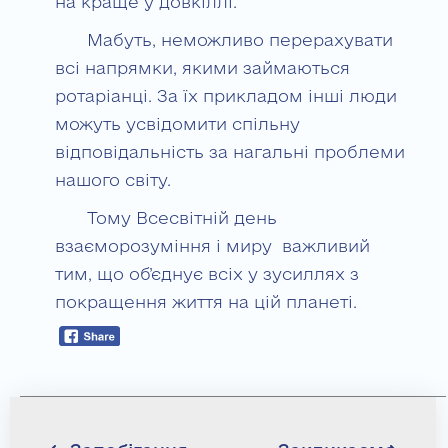
на краще у довкіллі.
Мабуть, неможливо перерахувати
всі напрямки, якими займаються
ротаріанці. За їх прикладом інші люди
можуть усвідомити спільну
відповідальність за нагальні проблеми
нашого світу.
Тому Всесвітній день
взаєморозуміння і миру важливий
тим, що об’єднує всіх у зусиллях з
покращення життя на цій планеті.
Навігація